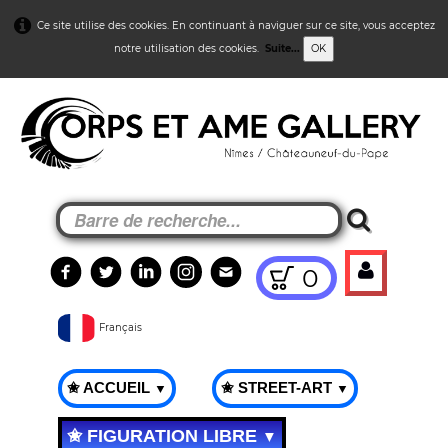
Ce site utilise des cookies. En continuant à naviguer sur ce site, vous acceptez
notre utilisation des cookies.
Suite...
OK
0
Français
✬ ACCUEIL
✬ STREET-ART
▼
▼
✬ FIGURATION LIBRE
▼