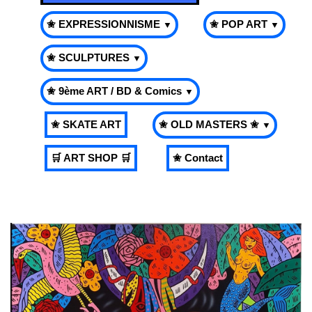
✬ EXPRESSIONNISME
✬ POP ART
▼
▼
✬ SCULPTURES
▼
✬ 9ème ART / BD & Comics
▼
✬ SKATE ART
✬ OLD MASTERS ✬
▼
🛒 ART SHOP 🛒
✬ Contact