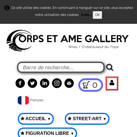
Ce site utilise des cookies. En continuant à naviguer sur ce site, vous acceptez
notre utilisation des cookies.
Suite...
OK
0
Français
✬ ACCUEIL
✬ STREET-ART
▼
▼
✬ FIGURATION LIBRE
▼