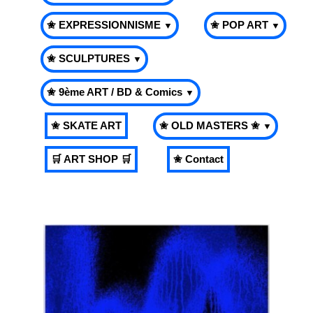
✬ EXPRESSIONNISME
✬ POP ART
▼
▼
✬ SCULPTURES
▼
✬ 9ème ART / BD & Comics
▼
✬ SKATE ART
✬ OLD MASTERS ✬
▼
🛒 ART SHOP 🛒
✬ Contact