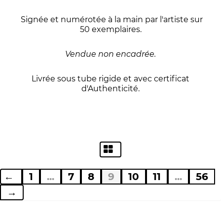
Signée et numérotée à la main par l'artiste sur
50 exemplaires.
Vendue non encadrée.
Livrée sous tube rigide et avec certificat
d'Authenticité.
←
1
...
7
8
9
10
11
...
56
→