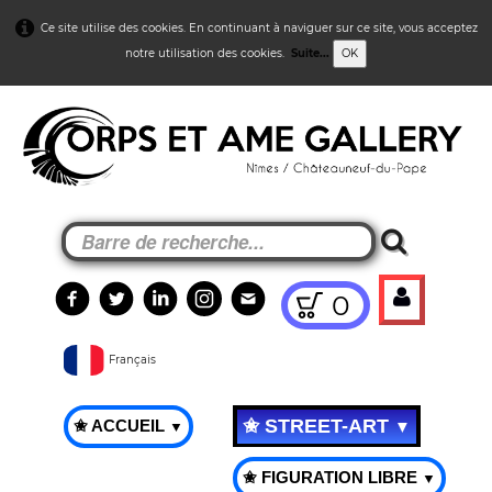
Ce site utilise des cookies. En continuant à naviguer sur ce site, vous acceptez
notre utilisation des cookies.
Suite...
OK
0
Français
✬ STREET-ART
✬ ACCUEIL
▼
▼
✬ FIGURATION LIBRE
▼