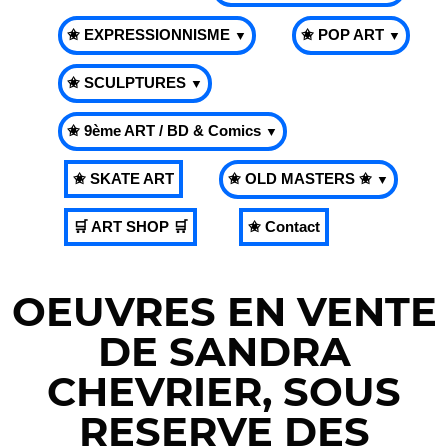
✬ EXPRESSIONNISME
✬ POP ART
▼
▼
✬ SCULPTURES
▼
✬ 9ème ART / BD & Comics
▼
✬ SKATE ART
✬ OLD MASTERS ✬
▼
🛒 ART SHOP 🛒
✬ Contact
OEUVRES EN VENTE
DE SANDRA
CHEVRIER, SOUS
RESERVE DES