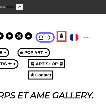
okies.
Suite...
OK
0
Français
ME
✬ POP ART
▼
▼
ERS ✬
🛒 ART SHOP 🛒
▼
✬ Contact
RPS ET AME GALLERY.