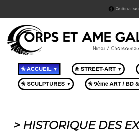
Ce site utilise
✬ ACCUEIL
✬ STREET-ART
▼
▼
✬ SCULPTURES
✬ 9ème ART / BD 
▼
> HISTORIQUE DES E