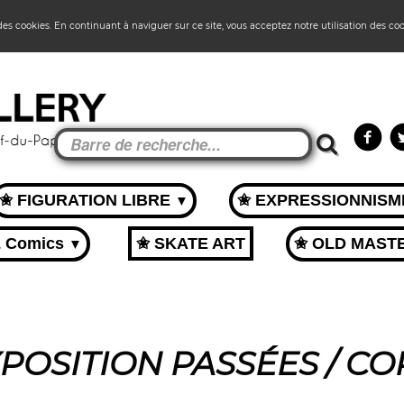
 des cookies. En continuant à naviguer sur ce site, vous acceptez notre utilisation des co
✬ FIGURATION LIBRE
✬ EXPRESSIONNIS
▼
& Comics
✬ SKATE ART
✬ OLD MAST
▼
XPOSITION PASSÉES / CO