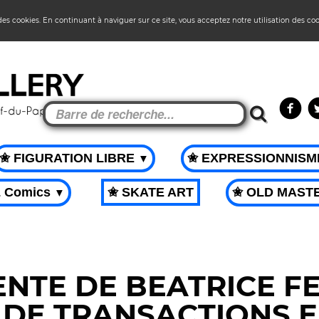
 des cookies. En continuant à naviguer sur ce site, vous acceptez notre utilisation des co
✬ FIGURATION LIBRE
✬ EXPRESSIONNIS
▼
& Comics
✬ SKATE ART
✬ OLD MAST
▼
ENTE DE BEATRICE F
 DE TRANSACTIONS E