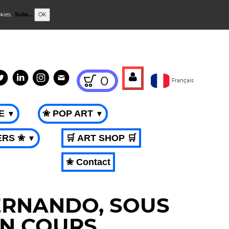
okies.
Suite...
OK
0
Français
ME
✬ POP ART
▼
▼
ERS ✬
🛒 ART SHOP 🛒
▼
✬ Contact
ERNANDO, SOUS
N COURS.