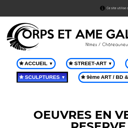
Ce site utilise
✬ ACCUEIL
✬ STREET-ART
▼
▼
✬ SCULPTURES
✬ 9ème ART / BD 
▼
OEUVRES EN V
RESERVE